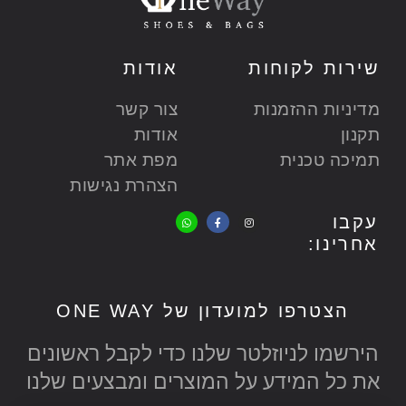
:
:
9
9
₪
₪
.
.
3
4
0
0
שירות לקוחות
אודות
9
3
0
0
9
9
.
.
מדיניות ההזמנות
צור קשר
.
.
תקנון
אודות
0
0
0
0
תמיכה טכנית
מפת אתר
.
.
הצהרת נגישות
W
F
I
עקבו
h
a
n
a
c
s
אחרינו:
t
e
t
s
b
a
a
o
g
p
o
r
p
k
a
-
m
f
הצטרפו למועדון של ONE WAY
הירשמו לניוזלטר שלנו כדי לקבל ראשונים
את כל המידע על המוצרים ומבצעים שלנו