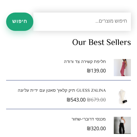
ח
מ
מ
חיפוש
י
ח
ח
פ
י
י
Our Best Sellers
ו
ר
ר
ש
מ
מ
ע
חליפת קשירה צד ורודה
י
ק
ב
₪
139.00
ו
נ
ס
ר
ה
ה
י
י
GUESS ZALINA תיק קלאץ' סאטן עם ידית עליונה
:
מ
מ
מ
מ
₪
543.00
₪
679.00
ח
ח
ל
ל
י
י
ר
ר
י
י
מכנסי דרוברי-שחור
ה
ה
₪
320.00
מ
נ