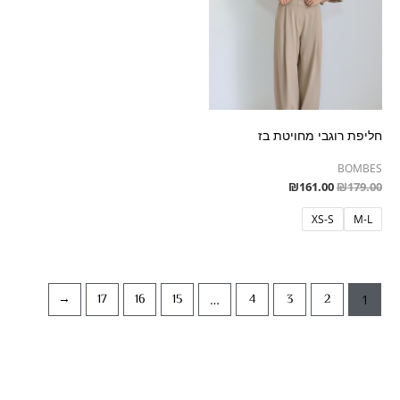
חליפת רוגבי מחויטת בז
BOMBES
₪
161.00
₪
179.00
XS-S
M-L
←
17
16
15
4
3
2
…
1