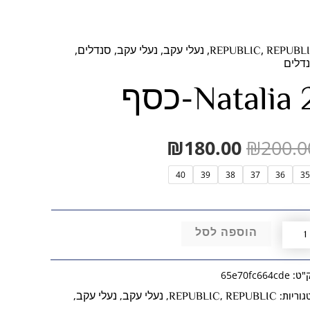
המחיר
המחיר
,
,
,
,
,
REPUBL
REPUBLIC
נעלי עקב
נעלי עקב
סנדלים
ות
דלים
המקורי
הנוכחי
Natalia -כסף
היה:
הוא:
Natal
₪180.00.
₪200.00.
ף
₪
180.00
₪
200.0
40
39
38
37
36
35
הוספה לסל
"ט:
65e70fc664cde
REPUBLIC
REPUBLIC
נעלי עקב
נעלי עקב
גוריות:
,
,
,
,