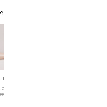
מו
ne 1
IC
.00