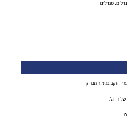
דלים
סנדלים
,
ין, עקב בגימור מבריק.
 של הרגל.
ם.