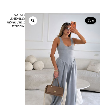
ילוג
תוכן
המחיר
המחיר
NATALY
כמות
,
SHEVILLY
המקורי
הנוכחי
Sale!
של
,
ביגוד
שמלות
היה:
הוא:
ואוברולים
אוברול
₪395.00.
₪439.00.
מרינט
בלון
אפור