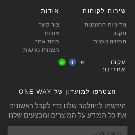
שירות לקוחות
אודות
מדיניות ההזמנות
צור קשר
תקנון
אודות
תמיכה טכנית
מפת אתר
הצהרת נגישות
W
F
I
עקבו
h
a
n
a
c
s
אחרינו:
t
e
t
s
b
a
a
o
g
p
o
r
p
k
a
-
m
f
הצטרפו למועדון של ONE WAY
הירשמו לניוזלטר שלנו כדי לקבל ראשונים
את כל המידע על המוצרים ומבצעים שלנו
Email