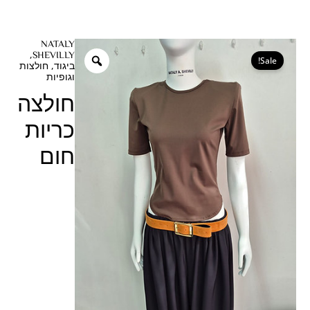
ילוג
תוכן
המחיר
המחיר
NATALY
כמות
,
SHEVILLY
המקורי
הנוכחי
Sale!
של
,
ביגוד
חולצות
היה:
הוא:
וגופיות
חולצה
₪199.00.
₪219.00.
כריות
חולצה
חום
כריות
חום