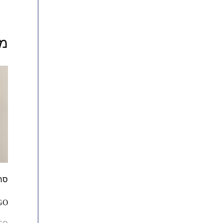
מו
GO