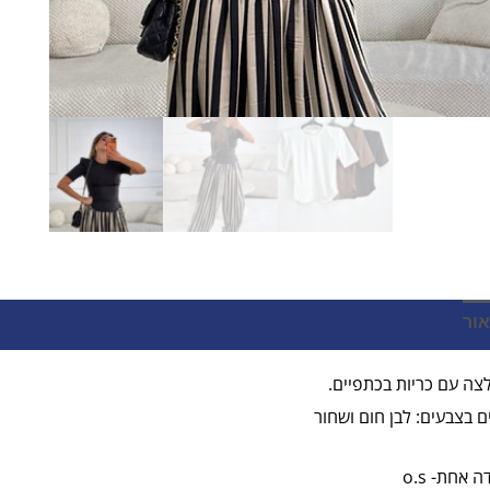
אור
חוות דעת (0)
צה עם כריות בכתפיים.
ם בצבעים: לבן חום ושחור
ה אחת- o.s