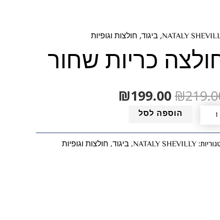
המחיר
המחיר
,
,
NATALY SHEVIL
ביגוד
חולצות וגופיות
ות
המקורי
הנוכחי
ולצה כריות שחור
היה:
הוא:
לצה
₪199.00.
₪219.00.
יות
₪
199.00
₪
219.0
ור
הוספה לסל
NATALY SHEVILLY
ביגוד
חולצות וגופיות
גוריות:
,
,