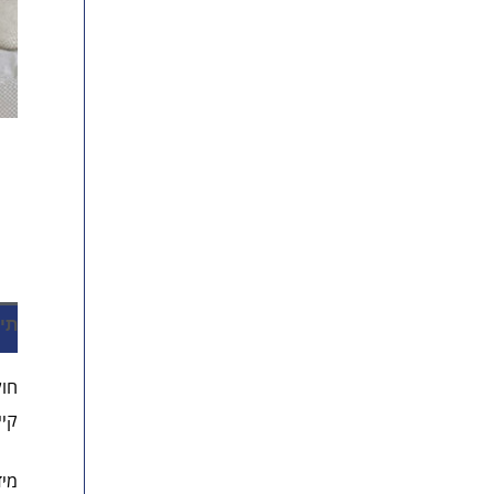
תי
חול
קיי
מיד