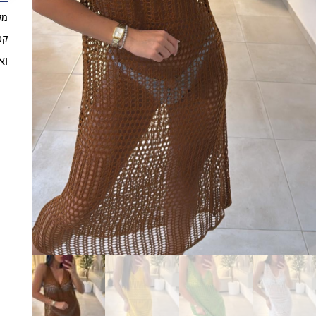
מק
קט
וא