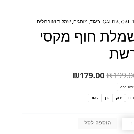
המחיר
המחיר
,
,
,
,
GALI
GALITA
ביגוד
מותגים
שמלות ואוברולים
ות
המקורי
הנוכחי
מלת חוף מקסי
היה:
הוא:
לת
שת
₪179.00.
₪199.00.
ף
סי
ת
₪
179.00
₪
199.0
one size
חום
ירוק
לבן
צהוב
הוספה לסל