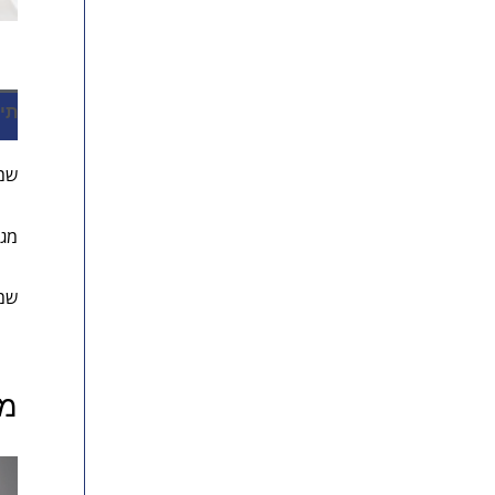
תי
שמל
מגיע
שמת
מו