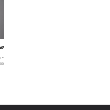
שמ
LLY
.00